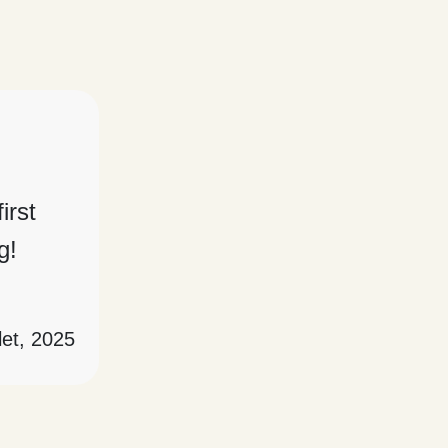
irst
g!
llet, 2025